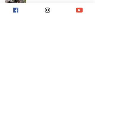
Periodización Fisiológica en el Running:
cómo el HRV y el Método Maffetone
Potencian tu Recuperación
Jesús Suarez
6 oct 2025
3 min de lectura
El Poder de las Carreras Largas en Zona 2
y Percepción de Esfuerzo (PE): Ciencia y
Adaptación Real
Jesús Suarez
29 sept 2025
3 min de lectura
¿Por qué las salidas largas fortalecen tu
resistencia?