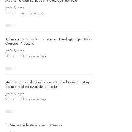
Mas Lento Con La Edad?. Tienes que leer esto
Jesús Suarez
8 abr
0 min de lectura
Aclimátacion al Calor: La Ventaja Fisiologica que Todo
Corredor Necesita
Jesús Suarez
30 mar
0 min de lectura
¿Intensidad o volumen? La ciencia revela qué construye
realmente el corazón del corredor
Jesús Suarez
23 mar
0 min de lectura
Tu Mente Cede Antes que Tu Cuerpo