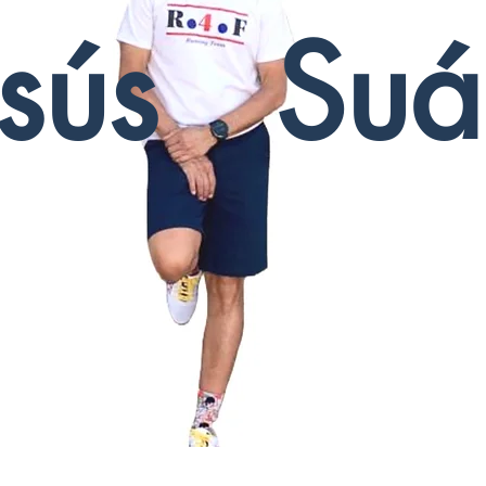
esús Suá
Running 