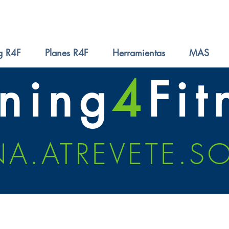
g R4F
Planes R4F
Herramientas
MAS
ning
4
Fit
A.ATREVETE.S