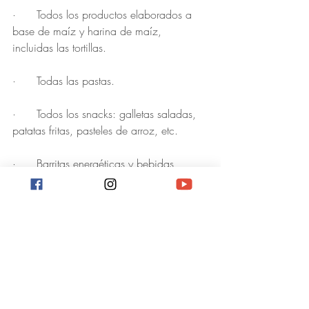
·      Todos los productos elaborados a 
base de maíz y harina de maíz, 
incluidas las tortillas.
·      Todas las pastas.
·      Todos los snacks: galletas saladas, 
patatas fritas, pasteles de arroz, etc.
·      Barritas energéticas y bebidas 
deportivas.
·      Ketchup, mayonesa y otras salsas y 
condimentos. Estos a menudo contienen 
azúcares ocultos.
·      Arroz: salvaje, integral, blanco, 
basmati, etc.