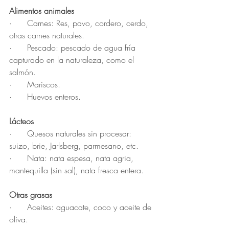
Alimentos animales
·      Carnes: Res, pavo, cordero, cerdo, 
otras carnes naturales.
·      Pescado: pescado de agua fría 
capturado en la naturaleza, como el 
salmón.
·      Mariscos.
·      Huevos enteros.
Lácteos
·      Quesos naturales sin procesar: 
suizo, brie, Jarlsberg, parmesano, etc.
·      Nata: nata espesa, nata agria, 
mantequilla (sin sal), nata fresca entera.
Otras grasas
·      Aceites: aguacate, coco y aceite de 
oliva.