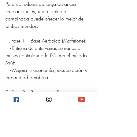
Para corredores de larga distancia 
recreacionales, una estrategia 
combinada puede ofrecer lo mejor de 
ambos mundos:
1. Fase 1 – Base Aeróbica (Maffetone):
   - Entrena durante varias semanas o 
meses controlando la FC con el método 
MAF.
   - Mejora tu economía, recuperación y 
capacidad aeróbica.
2. Fase 2 – Polarización Progresiva 
(Seiler):
   - Mantén la mayoría de tus sesiones en 
zona MAF (80%).
   - Agrega sesiones de intensidad (20%) 
según tu nivel y objetivos.