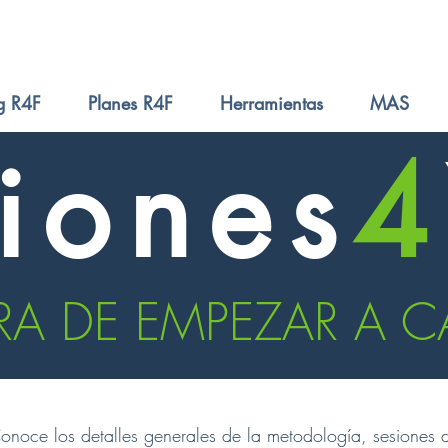
g R4F
Planes R4F
Herramientas
MAS
iones
4
RA DE EMPEZAR A C
onoce los detalles generales de la metodología, sesiones 