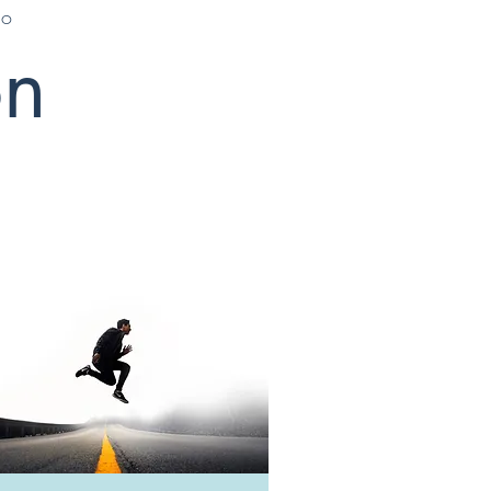
io
ón