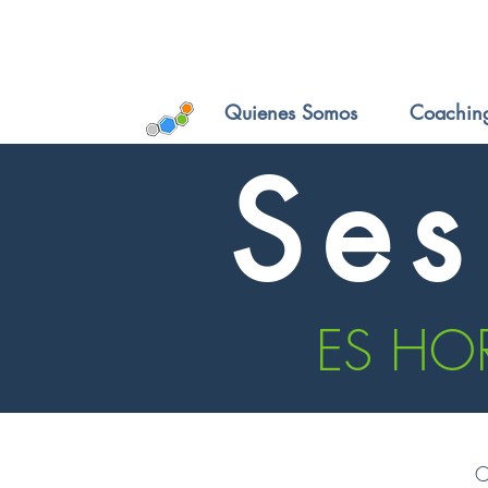
Quienes Somos
Coachin
Ses
ES HO
C