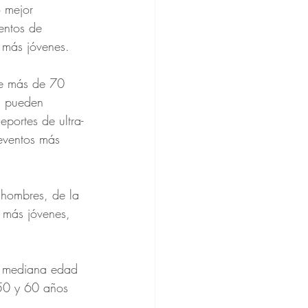
 mejor 
entos de 
 más jóvenes.
de más de 70 
s pueden 
portes de ultra-
eventos más 
 hombres, de la 
 más jóvenes, 
a mediana edad 
 50 y 60 años 