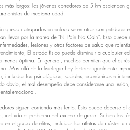
os más largos: los jóvenes corredores de 5 km ascienden 
maratonistas de mediana edad.
én quedan atrapados en enfocarse en otros competidores e
jan llevar por la marea de “NI Pain No Gain”. Esto puede r
nfermedades, lesiones y otros factores de salud que ralenti
rendimiento; El estado físico puede disminuir a cualquier 
 menos óptima. En general, muchos permiten que el estrés 
no. Más allá de la fisiología hay factores igualmente impo
, incluidos los psicológicos, sociales, económicos e intele
do obvio, el mal desempeño debe considerarse una lesión,
mental-emocional.
edores siguen corriendo más lento. Esto puede deberse al 
es, incluido el problema del exceso de grasa. Si bien los ré
en el grupo de elites, incluidos los atletas de máster, un 