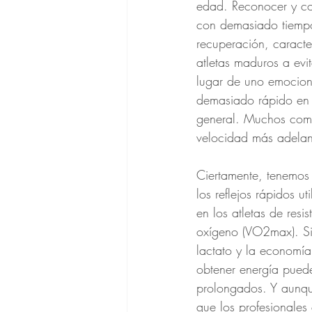
edad. Reconocer y co
con demasiado tiempo
recuperación, caracte
atletas maduros a evit
lugar de uno emocion
demasiado rápido en 
general. Muchos comet
velocidad más adelant
Ciertamente, tenemos
los reflejos rápidos ut
en los atletas de res
oxígeno (VO2max). Si
lactato y la economía
obtener energía pued
prolongados. Y aunqu
que los profesionales