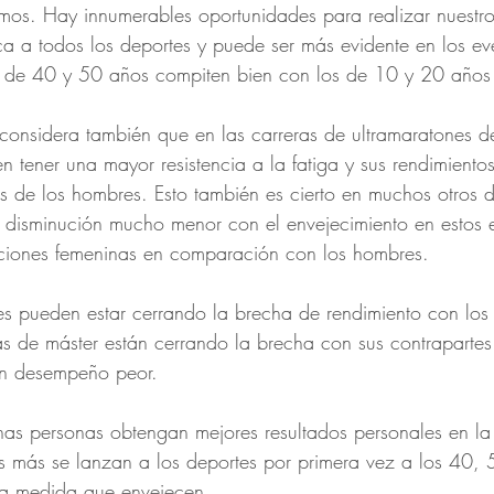
mos. Hay innumerables oportunidades para realizar nuestro
ica a todos los deportes y puede ser más evidente en los ev
os de 40 y 50 años compiten bien con los de 10 y 20 años
 considera también que en las carreras de ultramaratones 
n tener una mayor resistencia a la fatiga y sus rendimiento
os de los hombres. Esto también es cierto en muchos otros de
a disminución mucho menor con el envejecimiento en estos 
aciones femeninas en comparación con los hombres.
s pueden estar cerrando la brecha de rendimiento con los
as de máster están cerrando la brecha con sus contrapartes
un desempeño peor.
as personas obtengan mejores resultados personales en l
s más se lanzan a los deportes por primera vez a los 40,
 a medida que envejecen.