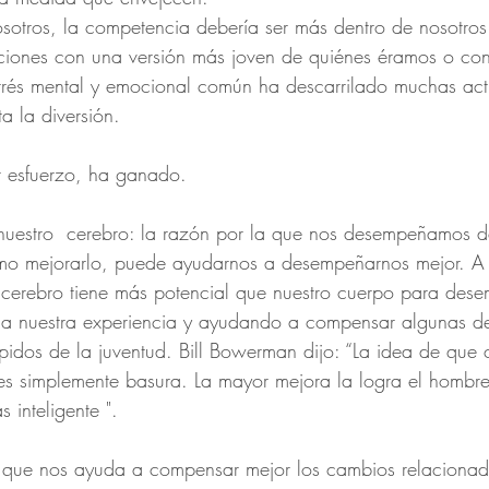
sotros, la competencia debería ser más dentro de nosotro
iones con una versión más joven de quiénes éramos o con
strés mental y emocional común ha descarrilado muchas ac
a la diversión.
r esfuerzo, ha ganado.
uestro  cerebro: la razón por la que nos desempeñamos d
mo mejorarlo, puede ayudarnos a desempeñarnos mejor. A
 cerebro tiene más potencial que nuestro cuerpo para dese
 a nuestra experiencia y ayudando a compensar algunas de
ápidos de la juventud. Bill Bowerman dijo: “La idea de que
 es simplemente basura. La mayor mejora la logra el hombre
 inteligente ".
te que nos ayuda a compensar mejor los cambios relacionad