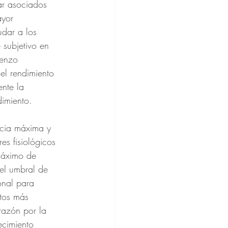
ar asociados 
yor 
udar a los 
 subjetivo en 
ienzo 
el rendimiento 
nte la 
dimiento.
ncia máxima y 
res fisiológicos 
 máximo de 
el umbral de 
onal para 
tos más 
razón por la 
ecimiento 