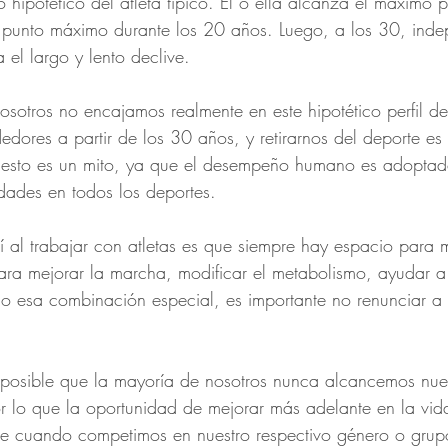
hipotético del atleta típico. Él o ella alcanza el máximo p
punto máximo durante los 20 años. Luego, a los 30, inde
 el largo y lento declive.
osotros no encajamos realmente en este hipotético perfil de 
dores a partir de los 30 años, y retirarnos del deporte es 
 esto es un mito, ya que el desempeño humano es adopta
edades en todos los deportes.
al trabajar con atletas es que siempre hay espacio para m
ara mejorar la marcha, modificar el metabolismo, ayudar 
 o esa combinación especial, es importante no renunciar a 
 posible que la mayoría de nosotros nunca alcancemos nue
 lo que la oportunidad de mejorar más adelante en la vida
nte cuando competimos en nuestro respectivo género o gru