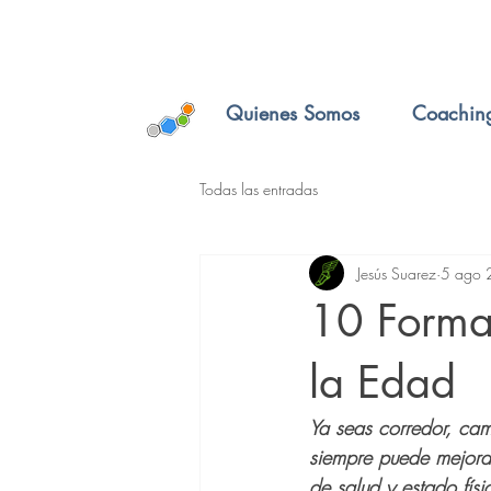
Quienes Somos
Coachin
Todas las entradas
Jesús Suarez
5 ago
10 Forma
la Edad
Ya seas corredor, cam
siempre puede mejorar
de salud y estado fís