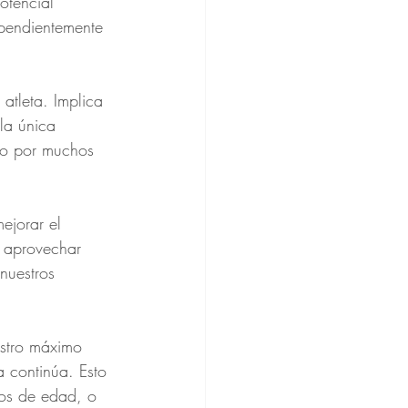
otencial 
pendientemente 
atleta. Implica 
la única 
do por muchos 
ejorar el 
a aprovechar 
nuestros 
stro máximo 
 continúa. Esto 
pos de edad, o 