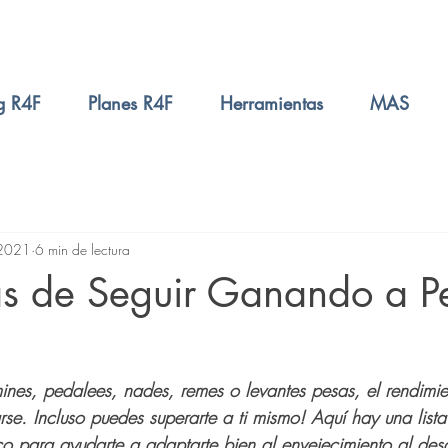
g R4F
Planes R4F
Herramientas
MAS
 2021
6 min de lectura
s de Seguir Ganando a P
ines, pedalees, nades, remes o levantes pesas, el rendimi
se. Incluso puedes superarte a ti mismo! Aquí hay una lista 
ico para ayudarte a adaptarte bien al envejecimiento al desc