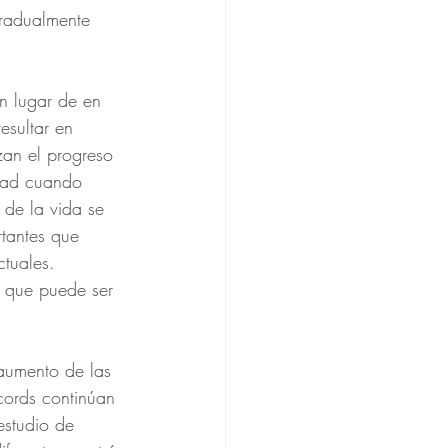
gradualmente 
n lugar de en 
esultar en 
zan el progreso 
edad cuando 
de la vida se 
rtantes que 
ctuales.
 que puede ser 
aumento de las 
cords continúan 
estudio de 