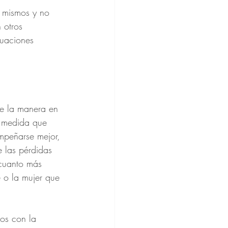
s mismos y no 
 otros 
tuaciones 
e la manera en 
 medida que 
mpeñarse mejor, 
 las pérdidas 
 cuanto más 
 o la mujer que 
os con la 