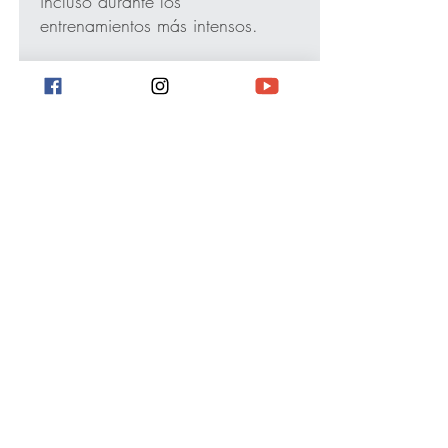
incluso durante los
entrenamientos más intensos.
• 92% poliéster, 8% spandex
• Peso de la tela: 4,42
oz/yd² (150 g/m²)
• Gestión de la humedad
MaxDri y tejido antimicrobiano
MicroBlok
• Tejido de malla deportiva
muy suave y elástico en cuatro
direcciones
• Ajuste cómodo
• Overlock y recubrir
©
2020-2030
R4F.
¡Orgullosamente
diseñado por WANA Groups!