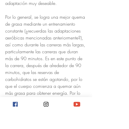
adaptación muy deseable.
Por lo general, se logra una mejor quema 
de grasa mediante un entrenamiento 
constante (¿recuerdas las adaptaciones 
aeróbicas mencionadas anteriormente?), 
así como durante las carreras más largas, 
particularmente las carreras que duran 
más de 90 minutos. Es en este punto de 
la carrera, después de alrededor de 90 
minutos, que las reservas de 
carbohidratos se están agotando, por lo 
que el cuerpo comienza a quemar aún 
más grasa para obtener energía. Por lo 
tanto, una gran parte del entrenamiento 
básico consiste en hacer carreras que 
quemen deliberadamente los 
carbohidratos almacenados (llamados 
glucógeno) y obliguen a quemar más 