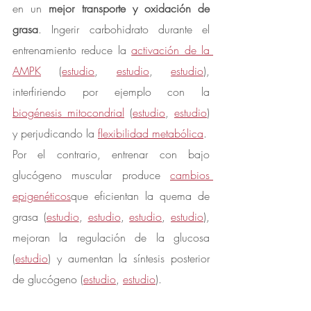
en un 
mejor transporte y oxidación de 
grasa
. Ingerir carbohidrato durante el 
entrenamiento reduce la 
activación de la 
AMPK
 (
estudio
, 
estudio
, 
estudio
), 
interfiriendo por ejemplo con la 
biogénesis mitocondrial
 (
estudio
, 
estudio
) 
y perjudicando la 
flexibilidad metabólica
.
Por el contrario, entrenar con bajo 
glucógeno muscular produce 
cambios 
epigenéticos
que eficientan la quema de 
grasa (
estudio
, 
estudio
, 
estudio
, 
estudio
), 
mejoran la regulación de la glucosa 
(
estudio
) y aumentan la síntesis posterior 
de glucógeno (
estudio
, 
estudio
).