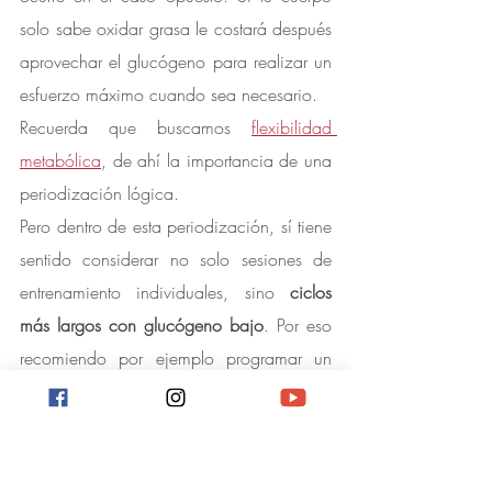
solo sabe oxidar grasa le costará después 
aprovechar el glucógeno para realizar un 
esfuerzo máximo cuando sea necesario.
Recuerda que buscamos 
flexibilidad 
metabólica
, de ahí la importancia de una 
periodización lógica.
Pero dentro de esta periodización, sí tiene 
sentido considerar no solo sesiones de 
entrenamiento individuales, sino 
ciclos 
más largos con glucógeno bajo
. Por eso 
recomiendo por ejemplo programar un 
par de 
ciclos de cetosis
 en invierno, o al 
menos muy bajos en carbohidrato.  Si 
buscas optimizar tu rendimiento para un 
momento concreto, habría que 