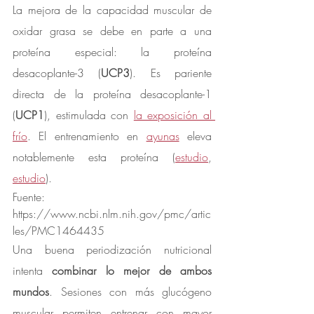
La mejora de la capacidad muscular de 
oxidar grasa se debe en parte a una 
proteína especial: la proteína  
desacoplante-3 (
UCP3
). Es pariente 
directa de la proteína desacoplante-1 
(
UCP1
), estimulada con 
la exposición al 
frío
. El entrenamiento en 
ayunas
 eleva 
notablemente esta proteína (
estudio
, 
estudio
).
Fuente: 
https://www.ncbi.nlm.nih.gov/pmc/artic
les/PMC1464435
Una buena periodización nutricional 
intenta 
combinar lo mejor de ambos 
mundos
. Sesiones con más glucógeno 
muscular permiten entrenar con mayor 