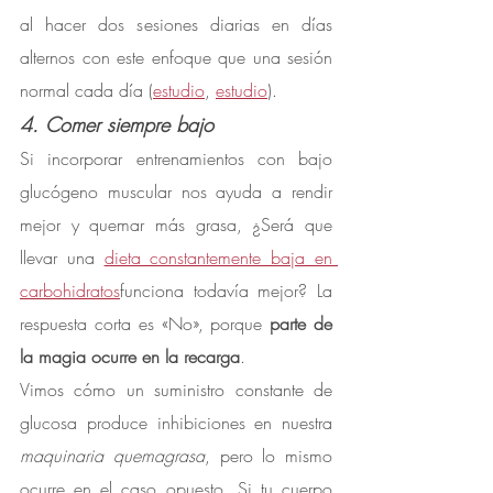
al hacer dos sesiones diarias en días 
alternos con este enfoque que una sesión 
normal cada día (
estudio
, 
estudio
).
4. Comer siempre bajo
Si incorporar entrenamientos con bajo 
glucógeno muscular nos ayuda a rendir 
mejor y quemar más grasa, ¿Será que 
llevar una 
dieta constantemente baja en 
carbohidratos
funciona todavía mejor? La 
respuesta corta es «No», porque 
parte de 
la magia ocurre en la recarga
.
Vimos cómo un suministro constante de 
glucosa produce inhibiciones en nuestra 
maquinaria quemagrasa
, pero lo mismo 
ocurre en el caso opuesto. Si tu cuerpo 